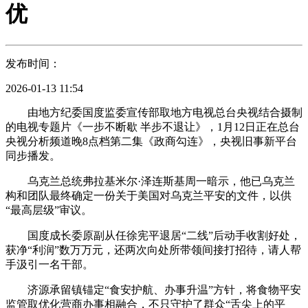
优
发布时间：
2026-01-13 11:54
由地方纪委国度监委宣传部取地方电视总台央视结合摄制
的电视专题片《一步不断歇 半步不退让》，1月12日正在总台
央视分析频道晚8点档第二集《政商勾连》，央视旧事新平台
同步播发。
乌克兰总统弗拉基米尔·泽连斯基周一暗示，他已乌克兰
构和团队最终确定一份关于美国对乌克兰平安的文件，以供
“最高层级”审议。
国度成长委原副从任徐宪平退居“二线”后动手收割好处，
获净“利润”数万万元，还两次向处所带领间接打招待，请人帮
手汲引一名干部。
济源承留镇锚定“食安护航、办事升温”方针，将食物平安
监管取优化营商办事相融合，不只守护了群众“舌尖上的平