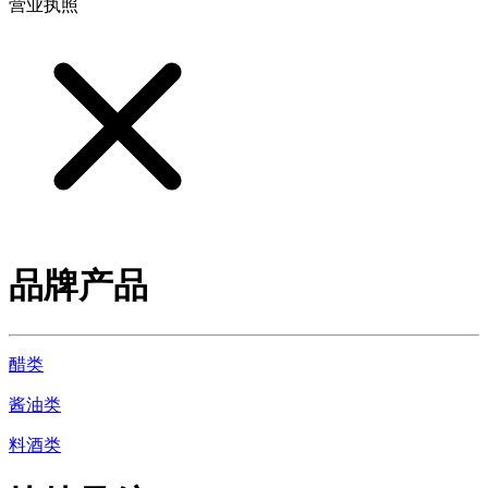
营业执照
品牌产品
醋类
酱油类
料酒类