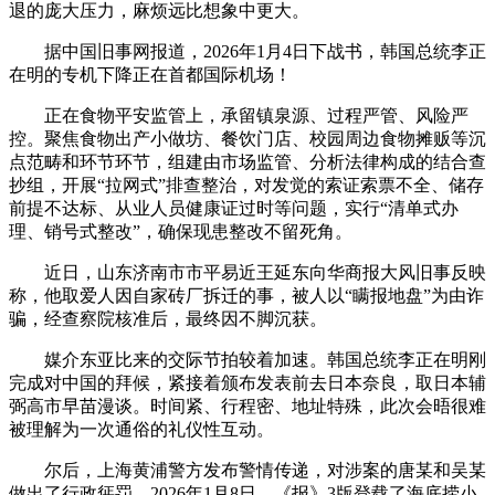
退的庞大压力，麻烦远比想象中更大。
据中国旧事网报道，2026年1月4日下战书，韩国总统李正
在明的专机下降正在首都国际机场！
正在食物平安监管上，承留镇泉源、过程严管、风险严
控。聚焦食物出产小做坊、餐饮门店、校园周边食物摊贩等沉
点范畴和环节环节，组建由市场监管、分析法律构成的结合查
抄组，开展“拉网式”排查整治，对发觉的索证索票不全、储存
前提不达标、从业人员健康证过时等问题，实行“清单式办
理、销号式整改”，确保现患整改不留死角。
近日，山东济南市市平易近王延东向华商报大风旧事反映
称，他取爱人因自家砖厂拆迁的事，被人以“瞒报地盘”为由诈
骗，经查察院核准后，最终因不脚沉获。
媒介东亚比来的交际节拍较着加速。韩国总统李正在明刚
完成对中国的拜候，紧接着颁布发表前去日本奈良，取日本辅
弼高市早苗漫谈。时间紧、行程密、地址特殊，此次会晤很难
被理解为一次通俗的礼仪性互动。
尔后，上海黄浦警方发布警情传递，对涉案的唐某和吴某
做出了行政惩罚。2026年1月8日，《报》3版登载了海底捞小