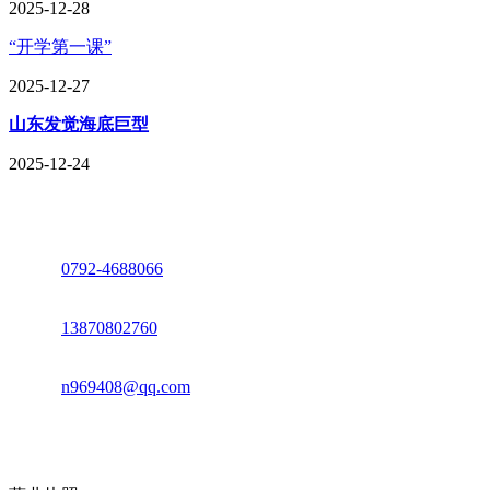
2025-12-28
“开学第一课”
2025-12-27
山东发觉海底巨型
2025-12-24
座机：
0792-4688066
电话：
13870802760
邮箱：
n969408@qq.com
地址：江西省德安县高新技术产业园(宝塔工业园)高新路93号