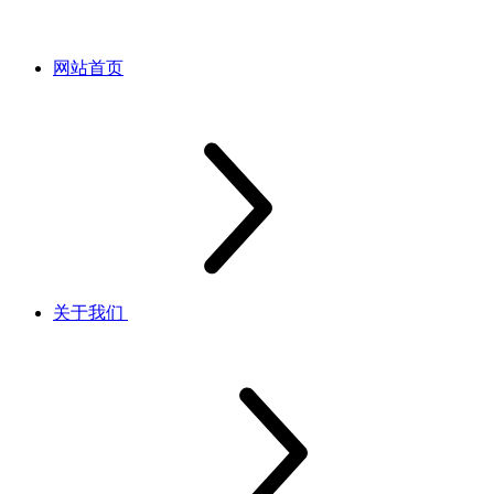
网站首页
关于我们