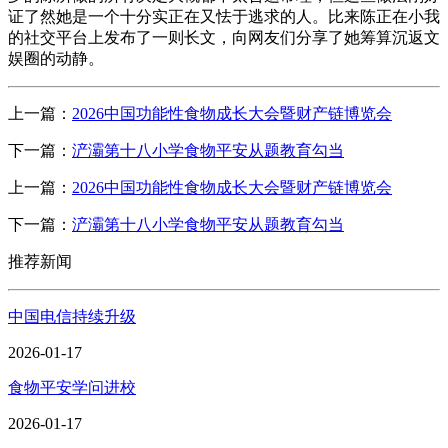
证了然她是一个十分实正在又怯于逃求的人。比来陈正在小我
的社交平台上发布了一则长文，向网友们分享了她筹算沉返文
娱圈的动静。
上一篇：
2026中国功能性食物成长大会暨财产链博览会
下一篇：
浐灞第十八小学食物平安从题教育勾当
上一篇：
2026中国功能性食物成长大会暨财产链博览会
下一篇：
浐灞第十八小学食物平安从题教育勾当
推荐新闻
中国电信持续升级
2026-01-17
食物平安学问进校
2026-01-17