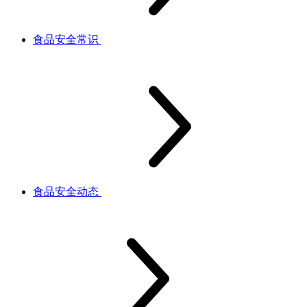
食品安全常识
食品安全动态