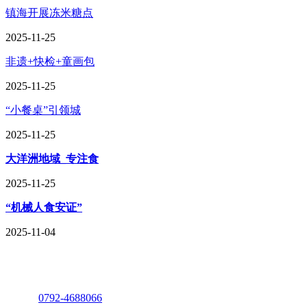
镇海开展冻米糖点
2025-11-25
非遗+快检+童画包
2025-11-25
“小餐桌”引领城
2025-11-25
大洋洲地域_专注食
2025-11-25
“机械人食安证”
2025-11-04
座机：
0792-4688066