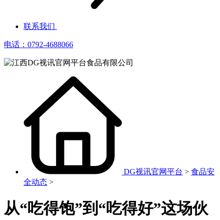
联系我们
电话：0792-4688066
DG视讯官网平台
>
食品安
全动态
>
从“吃得饱”到“吃得好”这场伙