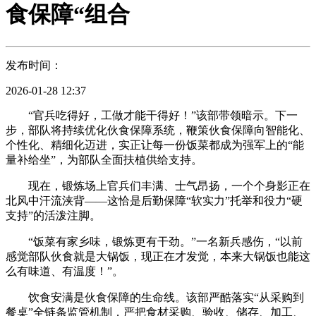
食保障“组合
发布时间：
2026-01-28 12:37
“官兵吃得好，工做才能干得好！”该部带领暗示。下一
步，部队将持续优化伙食保障系统，鞭策伙食保障向智能化、
个性化、精细化迈进，实正让每一份饭菜都成为强军上的“能
量补给坐”，为部队全面扶植供给支持。
现在，锻炼场上官兵们丰满、士气昂扬，一个个身影正在
北风中汗流浃背——这恰是后勤保障“软实力”托举和役力“硬
支持”的活泼注脚。
“饭菜有家乡味，锻炼更有干劲。”一名新兵感伤，“以前
感觉部队伙食就是大锅饭，现正在才发觉，本来大锅饭也能这
么有味道、有温度！”。
饮食安满是伙食保障的生命线。该部严酷落实“从采购到
餐桌”全链条监管机制，严把食材采购、验收、储存、加工、