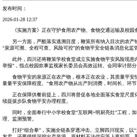
发布时间：
2026-01-28 12:37
《实施方案》正在守护食用农产物、食物交通运输及校园食
另一方面，严酷落实逃溯目度，鞭策所有纳入目次的农产物全
“泉源可溯、全程可查、风险可控”的食物平安全链条消息化监
此外，四川还将鞭策学校食堂成立实施食物平安风险现患内部
举报”，指点校园炊事监视家长委员会高效运转。会同审计部分
食物平安的泉源正在农产物，根本正在农业，其质量平安情
量量平安保障程度。“食用农产物从出产到消费，时间长、环节多
正在保障供餐前提上，四川将督促各地全面落实食堂尺度化
续提拔步队食物平安办理程度。
同时，全面奉行中小学校食堂“互联网+明厨亮灶”工程，加
理、监测预警。
打好“组合拳”，实施全链条穿透冲击。立脚四川现实，以“
发卖，还要循线深挖出产泉源、原材料不法供应等上逛犯罪。