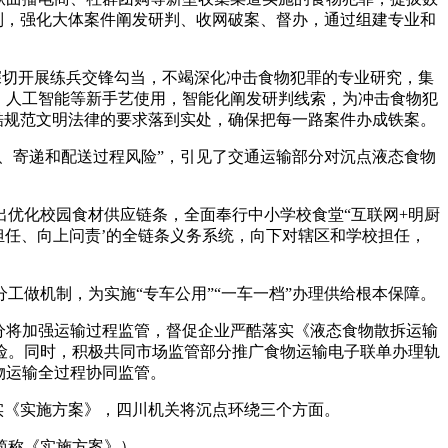
制，强化大体案件阐发研判、收网破案、督办，通过组建专业和
深切开展练兵交锋勾当，不竭深化冲击食物犯罪的专业研究，集
、人工智能等新手艺使用，智能化阐发研判线索，为冲击食物犯
酷规范文明法律的要求落到实处，确保把每一路案件办成铁案。
、寄递和配送过程风险”，引见了交通运输部分对沉点液态食物
优化校园食材供应链条，全面奉行中小学校食堂“互联网+明厨
担任、向上问责’的全链条义务系统，向下对辖区和学校担任，
做机制，为实施“专车公用”“一车一档”办理供给根本保障。
分将加强运输过程监管，督促企业严酷落实《液态食物散拆运输
险。同时，积极共同市场监管部分推广食物运输电子联单办理轨
物运输全过程协同监管。
落实《实施方案》，四川机关将沉点环绕三个方面。
简称《实施方案》）。