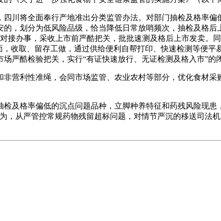
四川将全面奉行产地准出分类监管办法。对部门抽检及格率偏低
安的，划分为低风险品级，恰当降低日常放哨频次，抽检及格后
和对接办事，采收上市前严酷把关，批批速测及格后上市发卖。
方面，收取、留存工做，通过供给便利自帮打印、快速检测等便平
场严酷检验把关，实行“有证快速放行、无证检测及格入市”的
非营利性准绳，会同市场监管、农业农村等部分，优化食材采购
及格率偏低的沉点问题品种，立脚种养特征和药残风险现患，分
行为，从严管控常规药物残留超标问题，对情节严沉的移送司法机