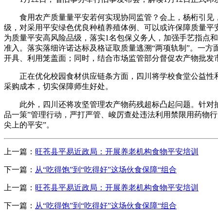
食用农产质量量平安若何实现协同监管？会上，杨桁引见，
级，对采用平安绿色优良种植养殖体例、可以或许保障质量平
为质量平安高风险品级，落实1名包保义务人，加强手艺指点
准入。落实落细许诺达标及格证取质量逃溯“两项轨制”。一
开具、利用笼盖面；同时，结合市场监管部分督促农产物批发市
正在优化校园食材供应链条方面，四川将学校食堂公益性和
采购成本，切实保障师生好处。
此外，四川还将攻坚管理农产物药残超标凸起问题。针对抽检
品一策”管理行动，严打严管、峻厉查处违法利用禁限用药物
尖上的平安”。
上一篇：
旺苍县平易近政局：开展养老机构食物平安培训
下一篇：
从“吃得饱”到“吃得好”这场伙食保障“组合
上一篇：
旺苍县平易近政局：开展养老机构食物平安培训
下一篇：
从“吃得饱”到“吃得好”这场伙食保障“组合