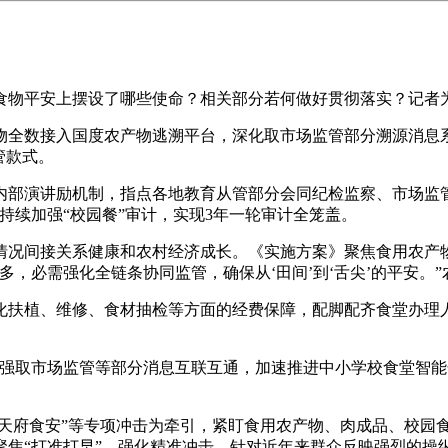
物平安上摆设了哪些使命？相关部分若何做好贯彻落实？记者
数接入国度农产物逃溯平台，深化取市场监管部分溯源消息系统
管款式。
演讲励机制，指点各地教育从管部分会同纪检监察、市场监管
持续加强“校园餐”审计，实现3年一轮审计全笼盖。
况间接关系健康和农村经济成长。《实施方案》聚焦食用农产物
，必需强化全链条协同监管，确保从‘田间’到‘舌尖’的平安。
扶植、维修、食材抽检等方面的经费保障，配脚配齐食堂办理人
强取市场监管等部分消息互联互通，加速推进中小学校食堂智能
天府食安”等专项冲击为牵引，紧盯食用农产物、肉成品、校园
聚焦“打准打早”，强化精准冲击。针对近年来群众反映强烈的操