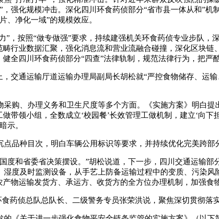
”，强化规模冲击。深化四川环食药侦部分“省市县一体从和”机
片、净化一域”的规模效应。
力”，按照“做专做强”要求，持续建强机关环食药侦专业步队，
物范畴行业数据汇聚，强化消息流和营业流融合碰撞，深化区块链
，健全四川环食药侦部分“四查”法律轨制，规范法律行为，把严
，交通运输厅道运输办理局副局长胡松就“严控食物储存、运输
购、办理义务和卫生尺度等多个方面。《实施方案》明白提出
工做带领小组，全数成立‘校园餐’长效管理工做机制，建立‘向下
暗示。
品种目次，明白车辆公用标识等要求，并持续优化完美跨部分工
度和省委省决策摆设。”胡松说道，下一步，四川交通运输部
、湿度及时监测设备，从手艺上防备运输过程中的变质、污染风
用农产物运输发货方、承运方、收货方的全方位办理机制，加强食
。”环食药侦总队总队长、二级警务专员张荣洪说，聚焦深切贯彻
印发的《关于进一步强化食物平安全链条监管的实施方案》（以下