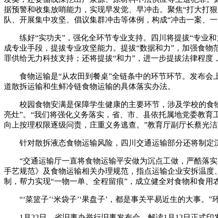
据预警和收集放哨能力，实现早发觉、早冲击。聚焦“打大打狠
队、开展集中攻坚、倡议集群冲击等体例，构成“冲击一案、一
练好“实功夫”，强化全环节专业支持。四川将提拔“专业和
成专业手段，提拔专业攻坚能力。提拔“数据和力”，加强食
罪供给无力科技支持；还将提拔“和力”，进一步提拔法律程度
食物运输是“从农田到餐桌”全链条中的环节环节。发布会上
道散拆运输和生鲜冷链食物运输的具体落实办法。
校园食物安满是保障学生健康的主要环节，涉及学校的食物采
亮灶”。“我们将强化义务落实，省、市、县依托属地党委教育
向上按理权限逐级问责，庄重义务逃查。”教育厅副厅长蔡光洁
针对散拆液态食物运输风险，四川交通运输部分还将制定沉点
“交通运输厅一直将食物运输平安做为沉点工做，严酷落实国
手艺规范》及食物运输相关办理规范，指点运输企业安拆温度
制，帮力实现“一物一单、全程留痕”，成立健全对食物和食
“‘菜篮子’‘米袋子’‘果盘子’，都是事关平易近生的大事
1月22日，省旧事办举行旧事发布会，解读1月12日正式