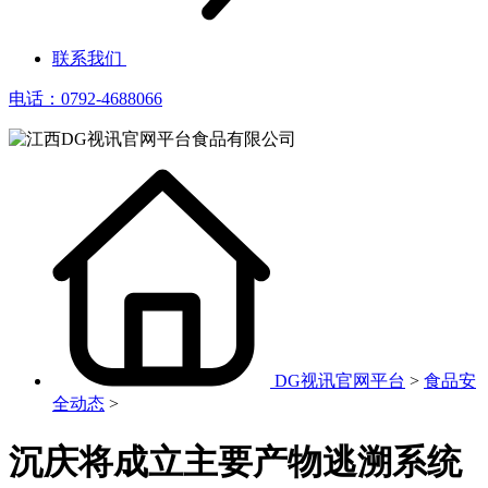
联系我们
电话：0792-4688066
DG视讯官网平台
>
食品安
全动态
>
沉庆将成立主要产物逃溯系统