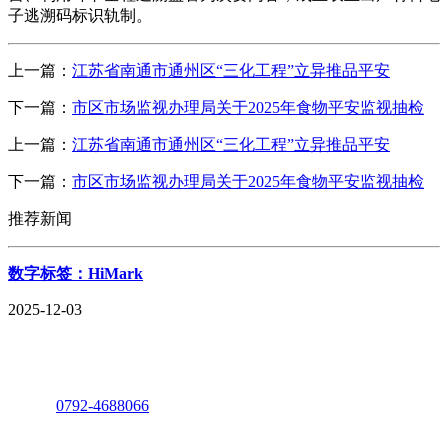
子逃溯码标识轨制。
上一篇：
江苏省南通市通州区“三化工程”立异推品平安
下一篇：
市区市场监视办理局关于2025年食物平安监视抽检
上一篇：
江苏省南通市通州区“三化工程”立异推品平安
下一篇：
市区市场监视办理局关于2025年食物平安监视抽检
推荐新闻
数字标签：HiMark
2025-12-03
座机：
0792-4688066