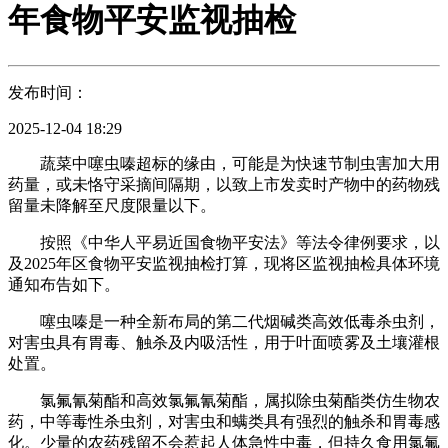
年食物平安监视抽检
发布时间：
2025-12-04 18:29
蔬菜中噻虫嗪超标的缘由，可能是为快速节制虫害加大用
药量，或未恪守采摘间隔期，以致上市发卖时产物中的药物残
留量未降解至尺度限量以下。
按照《中华人平易近国食物平安法》等法令律例要求，以
及2025年区食物平安监视抽检打算，现将区监视抽检具体环境
通知布告如下。
噻虫嗪是一种全新布局的第二代烟碱类高效低毒杀虫剂，
对害虫具有胃毒、触杀及内吸活性，用于叶面喷雾及土壤灌根
处置。
氯氟氰菊酯和高效氯氟氰菊酯，属拟除虫菊酯类仿生物农
药，中等毒性杀虫剂，对害虫和螨类具有强烈的触杀和胃毒感
化。少量的农药残留不会惹起人体急性中毒，但持久食用氯氟