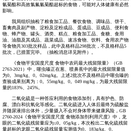
氰菊酯和高效氯氟氰菊酯超标的食物，可能对人体健康有必然
影响。
我局组织抽检了粮食加工品、餐饮食物、调味品、饼干、
畜禽肉及副产物、淀粉及淀粉成品、蛋成品、豆成品、便利食
物、蜂产物、罐头、酒类、糕点、粮食加工品、食糖、食用
油、油脂及其成品、蔬菜成品、速冻食物、饮料、食用农产物
等食物共303批次样品，此中及格样品298批次，不及格样品5
批次，已措置完毕。（抽检消息详见附件）。
《食物平安国度尺度 食物中农药最大残留限量》（GB
2763-2021）中，噻虫嗪正在葱、喷鼻蕉中的最大残留限量值
为0。3mg/kg、0。02mg/kg。上述2批次不及格样品中噻虫嗪的
查验成果别离为：0。55mg/kg、0。049 mg/kg，为最大残留限
量的183%、245%。
二氧化硫是一种答应利用的食物添加剂，具有护色、防
腐、漂白和抗氧化等感化。二氧化硫进入人体后最终为硫酸盐
并随尿液排出体外，少量摄入不会对身体带来健康风险，GB
2760-2024《食物平安国度尺度 食物添加剂利用尺度》中，龙
眼的二氧化硫残留量应为≤0。05g/kg，本次检出二氧化硫残留
量超标的龙眼二氧化硫残留量实测值为0。183g/kg、0。