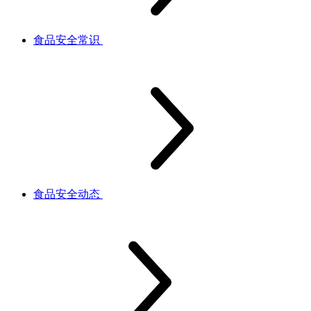
食品安全常识
食品安全动态