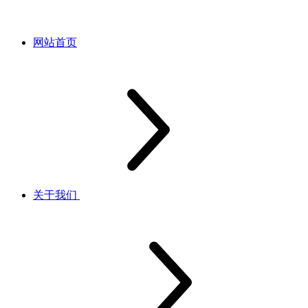
网站首页
关于我们