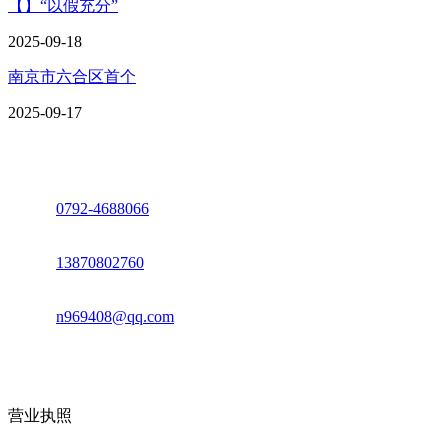
【】“以假充分”
2025-09-18
南京市六合区首个
2025-09-17
座机：
0792-4688066
电话：
13870802760
邮箱：
n969408@qq.com
地址：江西省德安县高新技术产业园(宝塔工业园)高新路93号
营业执照