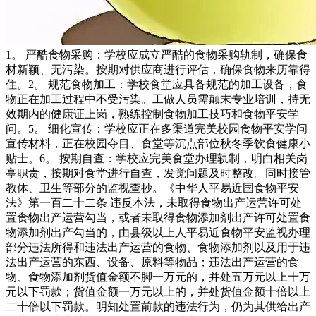
1。 严酷食物采购：学校应成立严酷的食物采购轨制，确保食
材新颖、无污染。按期对供应商进行评估，确保食物来历靠得
住。2。 规范食物加工：学校食堂应具备规范的加工设备，食
物正在加工过程中不受污染。工做人员需颠末专业培训，持无
效期内的健康证上岗，熟练控制食物加工技巧和食物平安学
问。5。 细化宣传：学校应正在多渠道完美校园食物平安学问
宣传材料，正在校园夺目、食堂等沉点部位秋冬季饮食健康小
贴士。6。 按期自查：学校应完美食堂办理轨制，明白相关岗
亭职责，按期对食堂进行自查，发觉问题及时整改。同时接管
教体、卫生等部分的监视查抄。《中华人平易近国食物平安
法》第一百二十二条 违反本法，未取得食物出产运营许可处
置食物出产运营勾当，或者未取得食物添加剂出产许可处置食
物添加剂出产勾当的，由县级以上人平易近食物平安监视办理
部分违法所得和违法出产运营的食物、食物添加剂以及用于违
法出产运营的东西、设备、原料等物品；违法出产运营的食
物、食物添加剂货值金额不脚一万元的，并处五万元以上十万
元以下罚款；货值金额一万元以上的，并处货值金额十倍以上
二十倍以下罚款。明知处置前款的违法行为，仍为其供给出产