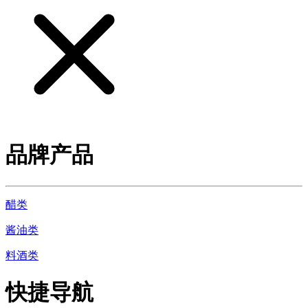
品牌产品
醋类
酱油类
料酒类
快捷导航