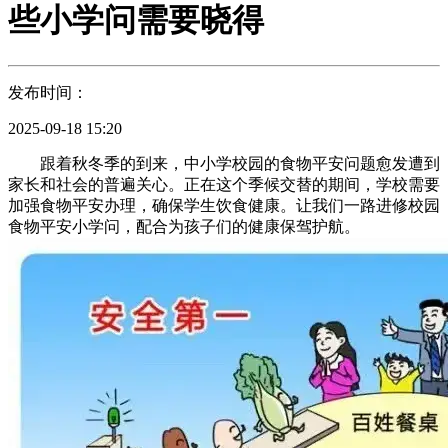
些小学问需要晓得
发布时间：
2025-09-18 15:20
跟着秋冬季的到来，中小学校园的食物平安问题愈发遭到
家长和社会的普遍关心。正在这个季候交替的期间，学校需要
加强食物平安办理，确保学生饮食健康。让我们一路进修校园
食物平安小学问，配合为孩子们的健康保驾护航。