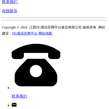
联系我们
在线留言
Copyright © 2024 江西DG视讯官网平台食品有限公司 版权所有 网站
建设：
DG视讯官网平台
网站地图
联系我们