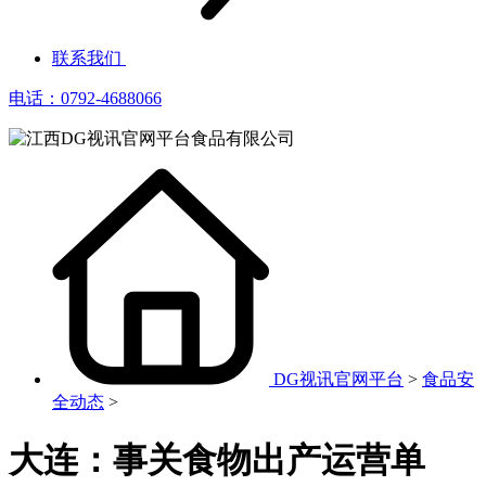
联系我们
电话：0792-4688066
DG视讯官网平台
>
食品安
全动态
>
大连：事关食物出产运营单