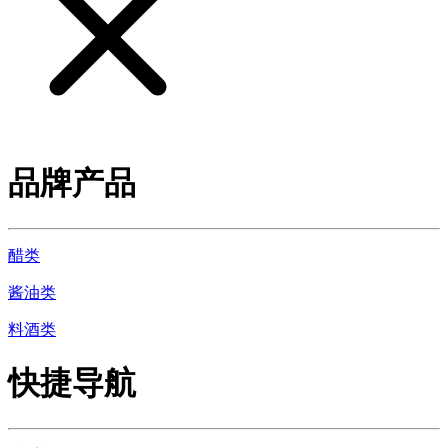
品牌产品
醋类
酱油类
料酒类
快捷导航