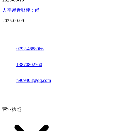
人平易近财评：尚
2025-09-09
座机：
0792-4688066
电话：
13870802760
邮箱：
n969408@qq.com
地址：江西省德安县高新技术产业园(宝塔工业园)高新路93号
营业执照