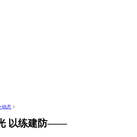
全动态
>
光 以练建防——