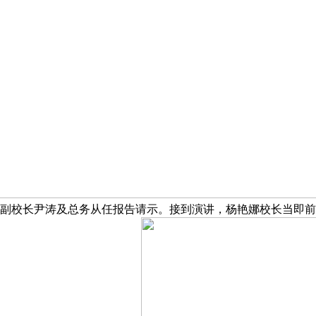
向副校长尹涛及总务从任报告请示。接到演讲，杨艳娜校长当即