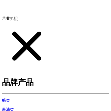
地址：江西省德安县高新技术产业园(宝塔工业园)高新路93号
营业执照
品牌产品
醋类
酱油类